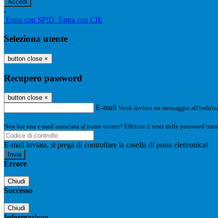
-
Entra con SPID
Entra con CIE
Seleziona utente
button close
×
Recupero password
button close
×
E-mail
Verrà inviato un messaggio all'indirizz
Non hai una e-mail associata al nome utente? Effettua il reset della password tram
E-mail inviata, si prega di controllare la casella di posta elettronica!
Errore
Chiudi
Successo
Chiudi
Informazione