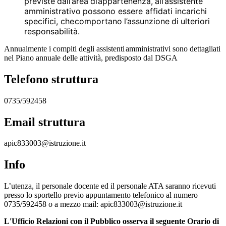
previste
dall’area
di
appartenenza,
all’assistente
amministrativo
possono essere affidati incarichi
specifici, che
comportano
l’assunzione
di
ulteriori
responsabilità.
Annualmente
i
compiti
degli
assistenti
amministrativi
sono
dettagliati
nel
Piano
annuale
delle
attività, predisposto dal
DSGA
Telefono struttura
0735/592458
Email struttura
apic833003@istruzione.it
Info
L’utenza, il personale docente ed il personale ATA saranno ricevuti
presso lo sportello previo appuntamento telefonico al numero
0735/592458 o a mezzo mail: apic833003@istruzione.it
L'Ufficio Relazioni con il Pubblico osserva il seguente Orario di