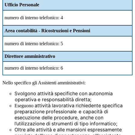
Ufficio Personale
numero di interno telefonico: 4
Area contabilit
à
- Ricostruzioni e Pensioni
numero di interno telefonico: 5
Direttore amministrativo
numero di interno telefonico: 6
Nello specifico gli Assistenti amministrativi:
Svolgono
attività
specifiche
con
autonomia
operativa
e responsabilità
diretta;
attività
lavorativa
richiedente
specifica
Eseguono
preparazione
professionale
e
capacità di
esecuzione delle procedure, anche
con
l’utilizzazione
di
strumenti
di
tipo
informatico;
Oltre
alle
attività
e
alle
mansioni
espressamente