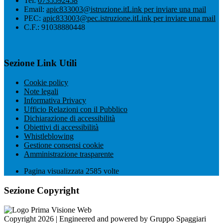
Tel:
0735592458
Email:
apic833003@istruzione.it
Link per inviare una mail
PEC:
apic833003@pec.istruzione.it
Link per inviare una mail
C.F.: 91038880448
Sezione Link Utili
Cookie policy
Note legali
Informativa Privacy
Ufficio Relazioni con il Pubblico
Dichiarazione di accessibilità
Obiettivi di accessibilità
Whistleblowing
Gestione consensi cookie
Amministrazione trasparente
Pagina visualizzata
2585
volte
Sezione Copyright
Copyright 2026 | Engineered and powered by Gruppo Spaggiari