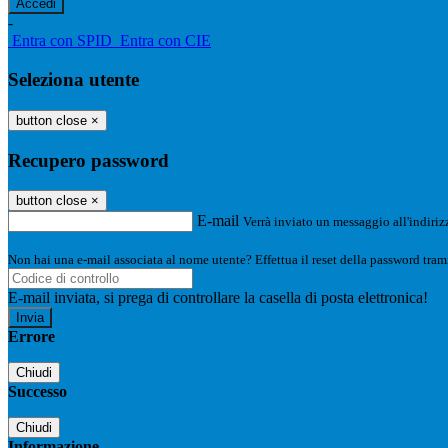
-
Entra con SPID
Entra con CIE
Seleziona utente
button close
×
Recupero password
button close
×
E-mail
Verrà inviato un messaggio all'indirizz
Non hai una e-mail associata al nome utente? Effettua il reset della password tram
E-mail inviata, si prega di controllare la casella di posta elettronica!
Errore
Chiudi
Successo
Chiudi
Informazione