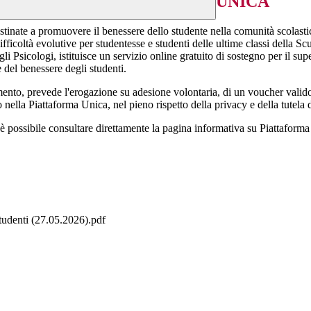
UNICA
destinate a promuovere il benessere dello studente nella comunità scolasti
fficoltà evolutive per studentesse e studenti delle ultime classi della Scu
 Psicologi, istituisce un servizio online gratuito di sostegno per il supe
del benessere degli studenti.
amento, prevede l'erogazione su adesione volontaria, di un voucher valid
nella Piattaforma Unica, nel pieno rispetto della privacy e della tutela d
, è possibile consultare direttamente la pagina informativa su Piattaforma 
studenti (27.05.2026).pdf