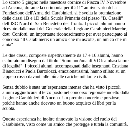
Lo scorso 5 giugno nella maestosa cornice di Piazza IV Novembre
ad Ancona, durante la cerimonia per il 211° anniversario della
Fondazione dell'Arma dei Carabinieri, si è svolta la premiazione
delle classi 1B e 1D della Scuola Primaria del plesso "B. Caselli"
dell’ISC Nord di San Benedetto del Tronto. I piccoli alunni hanno
ricevuto dalle mani del Generale della Legione Carabinieri Marche,
dott. Conforti, un importante riconoscimento per aver partecipato al
concorso "Il Carabiniere: un amico che mi ascolta, un amico che mi
aiuta".
Le due classi, composte rispettivamente da 17 e 16 alunni, hanno
elaborato un disegno dal titolo "Sono uno/una di VOI: ambasciatore
di legalità". I piccoli alunni, accompagnati dalle insegnanti Cristiana
Biancucci e Paola Bartolozzi, emozionatissimi, hanno sfilato su un
tappeto rosso davanti alle più alte cariche militari e civili.
Senza dubbio è stata un’esperienza intensa che ha visto i piccoli
alunni aggiudicarsi il terzo posto nel concorso regionale indetto dalla
Legione Carabinieri di Ancona. Un premio concreto e prezioso,
poiché hanno anche ricevuto un buono acquisto di libri per la
scuola.
Questa esperienza ha inoltre rinnovato la visione del ruolo del
Carabiniere, visto come un amico che protegge e tutela la comunità.