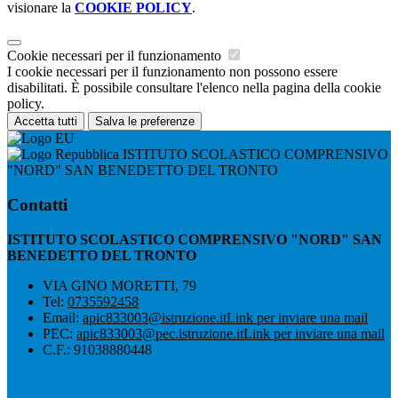
visionare la
COOKIE POLICY
.
Cookie necessari per il funzionamento
I cookie necessari per il funzionamento non possono essere
disabilitati. È possibile consultare l'elenco nella pagina della cookie
policy.
Accetta tutti
Salva le preferenze
ISTITUTO SCOLASTICO COMPRENSIVO
"NORD" SAN BENEDETTO DEL TRONTO
Contatti
ISTITUTO SCOLASTICO COMPRENSIVO "NORD" SAN
BENEDETTO DEL TRONTO
VIA GINO MORETTI, 79
Tel:
0735592458
Email:
apic833003@istruzione.it
Link per inviare una mail
PEC:
apic833003@pec.istruzione.it
Link per inviare una mail
C.F.: 91038880448