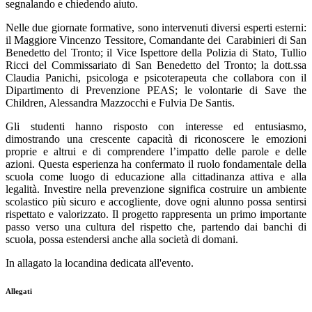
segnalando e chiedendo aiuto.
Nelle due giornate formative, sono intervenuti
diversi esperti esterni
:
il
Maggiore Vincenzo Tessitore, Comandante dei
Carabinieri di San
Benedetto del Tronto
;
il Vice Ispettore della Polizia di Stato,
Tullio
Ricci del Commissariato di San Benedetto del Tronto
;
la dott.ssa
Claudia Panichi, psicologa e psicoterapeuta
che collabora con
il
Dipartimento di Prevenzione PEAS; le volontarie di Save the
Children, Alessandra Mazzocchi e Fulvia De Santis.
Gli studenti hanno risposto con interesse ed entusiasmo,
dimostrando una crescente capacità di riconoscere le emozioni
proprie e altrui e di comprendere l’impatto delle parole e delle
azioni. Questa esperienza ha confermato il ruolo fondamentale della
scuola come luogo di educazione alla cittadinanza attiva e alla
legalità. Investire nella prevenzione significa costruire un ambiente
scolastico più sicuro e accogliente, dove ogni alunno possa sentirsi
rispettato e valorizzato. Il progetto rappresenta un primo importante
passo verso una cultura del rispetto che, partendo dai banchi di
scuola, possa estendersi anche alla società di domani.
In allagato la locandina dedicata all'evento.
Allegati