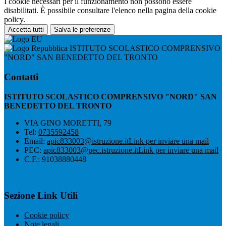
I cookie necessari per il funzionamento non possono essere
disabilitati. È possibile consultare l'elenco nella pagina della cookie
policy.
Accetta tutti
Salva le preferenze
ISTITUTO SCOLASTICO COMPRENSIVO
"NORD" SAN BENEDETTO DEL TRONTO
Contatti
ISTITUTO SCOLASTICO COMPRENSIVO "NORD" SAN
BENEDETTO DEL TRONTO
VIA GINO MORETTI, 79
Tel:
0735592458
Email:
apic833003@istruzione.it
Link per inviare una mail
PEC:
apic833003@pec.istruzione.it
Link per inviare una mail
C.F.: 91038880448
Sezione Link Utili
Cookie policy
Note legali