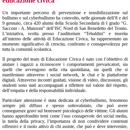
educazione civica
Un importante percorso di prevenzione e sensibilizzazione
sul
bullismo
e sul cyberbullismo ha coinvolto, nelle giornate dell’8 e del
9 gennaio, circa 420 alunni della Scuola Secondaria di I grado “G.
Sacconi - A. Manzoni” dell’ISC Nord di San Benedetto del Tronto
.
L’iniziativa, svolta presso l’auditorium “Tebaldini”
e
inserita
all’interno delle attività di Educazione Civica, ha rappresentato un
momento significativo di crescita, confronto e consapevolezza per
tutta la comunità scolastica.
Il progetto del team di
Educazione
C
ivica è nato con l’obiettivo di
aiutare i ragazzi a riconoscere i comportamenti prevaricatori, sia
quelli che avvengono nella vita quotidiana, sia quelli che si
manifestano attraverso i social network, le chat e le piattaforme
digitali. Attraverso incontri guidati, visione di video, discussioni, gli
studenti sono stati accompagnati a riflettere sul valore del rispetto,
dell’empatia e della responsabilità individuale.
Particolare attenzione è stata dedicata al cyberbullismo, fenomeno
sempre più diffuso e spesso sottovalutato, che può avere
conseguenze gravi sul benessere psicologico delle vittime. Gli alunni
hanno approfondito temi come l’uso consapevole dei social media,
la tutela della privacy, l’importanza di non condividere contenuti
offensivi e il ruolo attivo di chi assiste, che può e deve intervenire,