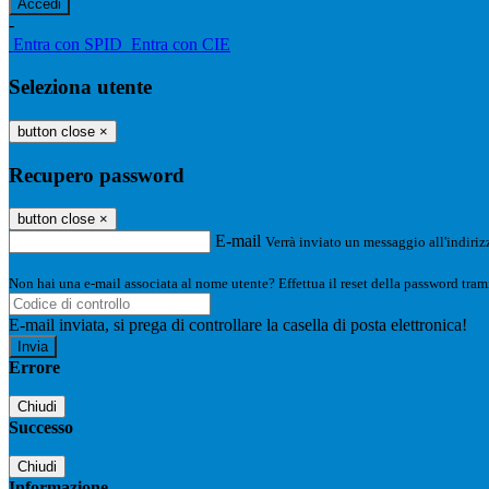
-
Entra con SPID
Entra con CIE
Seleziona utente
button close
×
Recupero password
button close
×
E-mail
Verrà inviato un messaggio all'indirizz
Non hai una e-mail associata al nome utente? Effettua il reset della password tram
E-mail inviata, si prega di controllare la casella di posta elettronica!
Errore
Chiudi
Successo
Chiudi
Informazione