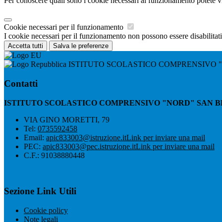
Per conoscere quali sono i cookie necessari al funzionamento potete v
Cookie necessari per il funzionamento
I cookie necessari per il funzionamento non possono essere disabilitati.
Accetta tutti
Salva le preferenze
ISTITUTO SCOLASTICO COMPRENSIVO 
Contatti
ISTITUTO SCOLASTICO COMPRENSIVO "NORD" SAN 
VIA GINO MORETTI, 79
Tel:
0735592458
Email:
apic833003@istruzione.it
Link per inviare una mail
PEC:
apic833003@pec.istruzione.it
Link per inviare una mail
C.F.: 91038880448
Sezione Link Utili
Cookie policy
Note legali