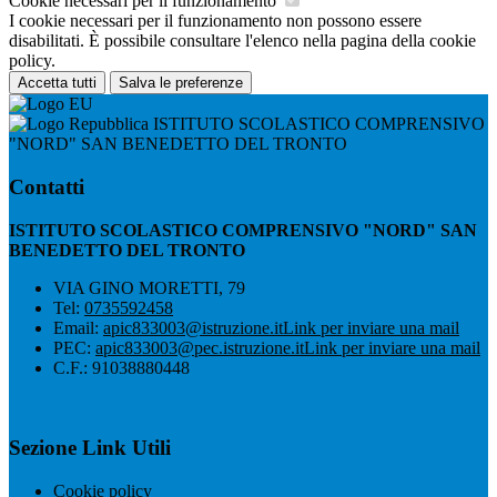
Cookie necessari per il funzionamento
I cookie necessari per il funzionamento non possono essere
disabilitati. È possibile consultare l'elenco nella pagina della cookie
policy.
Accetta tutti
Salva le preferenze
ISTITUTO SCOLASTICO COMPRENSIVO
"NORD" SAN BENEDETTO DEL TRONTO
Contatti
ISTITUTO SCOLASTICO COMPRENSIVO "NORD" SAN
BENEDETTO DEL TRONTO
VIA GINO MORETTI, 79
Tel:
0735592458
Email:
apic833003@istruzione.it
Link per inviare una mail
PEC:
apic833003@pec.istruzione.it
Link per inviare una mail
C.F.: 91038880448
Sezione Link Utili
Cookie policy