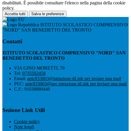
disabilitati. È possibile consultare l'elenco nella pagina della cookie
policy.
Accetta tutti
Salva le preferenze
ISTITUTO SCOLASTICO COMPRENSIVO
"NORD" SAN BENEDETTO DEL TRONTO
Contatti
ISTITUTO SCOLASTICO COMPRENSIVO "NORD" SAN
BENEDETTO DEL TRONTO
VIA GINO MORETTI, 79
Tel:
0735592458
Email:
apic833003@istruzione.it
Link per inviare una mail
PEC:
apic833003@pec.istruzione.it
Link per inviare una mail
C.F.: 91038880448
Sezione Link Utili
Cookie policy
Note legali