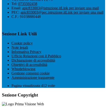
Tel:
0735592458
Email:
apic833003@istruzione.it
Link per inviare una mail
PEC:
apic833003@pec.istruzione.it
Link per inviare una mail
C.F.: 91038880448
Sezione Link Utili
Cookie policy
Note legali
Informativa Privacy
Ufficio Relazioni con il Pubblico
Dichiarazione di accessibilità
Obiettivi di accessibilità
Whistleblowing
Gestione consensi cookie
Amministrazione trasparente
Pagina visualizzata
412
volte
Sezione Copyright