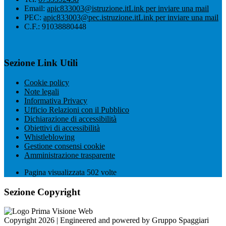
Email:
apic833003@istruzione.it
Link per inviare una mail
PEC:
apic833003@pec.istruzione.it
Link per inviare una mail
C.F.: 91038880448
Sezione Link Utili
Cookie policy
Note legali
Informativa Privacy
Ufficio Relazioni con il Pubblico
Dichiarazione di accessibilità
Obiettivi di accessibilità
Whistleblowing
Gestione consensi cookie
Amministrazione trasparente
Pagina visualizzata
502
volte
Sezione Copyright
Copyright 2026 | Engineered and powered by Gruppo Spaggiari