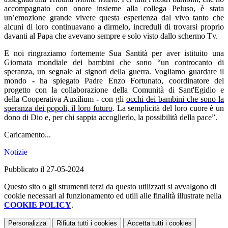
accompagnato con onore insieme alla collega Peluso, è stata
un’emozione grande vivere questa esperienza dal vivo tanto che
alcuni di loro continuavano a dirmelo, increduli di trovarsi proprio
davanti al Papa che avevano sempre e solo visto dallo schermo Tv.
E noi ringraziamo fortemente Sua Santità per aver istituito una
Giornata mondiale dei bambini che sono
“un controcanto di
speranza, un segnale ai signori della guerra. Vogliamo guardare il
mondo
-
ha spiegato Padre Enzo
Fortunato, coordinatore del
progetto
con la collaborazione della
Comunità di Sant'Egidio
e
della
Cooperativa Auxilium
-
con gli
occhi dei bambini che sono la
speranza dei popoli, il loro futuro
. La semplicità del loro cuore è un
dono di Dio e, per chi sappia accoglierlo, la possibilità della pace”.
Caricamento...
Notizie
Pubblicato il 27-05-2024
Questo sito o gli strumenti terzi da questo utilizzati si avvalgono di
cookie necessari al funzionamento ed utili alle finalità illustrate nella
COOKIE POLICY
.
Personalizza
Rifiuta tutti
i cookies
Accetta tutti
i cookies