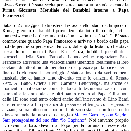
plesso Sacconi è stata scelta per partecipare a un grande evento:
la
Prima Giornata Mondiale dei Bambini intorno a Papa
Francesco
!
Sabato 25 maggio, l’atmosfera festosa dello stadio Olimpico di
Roma, gremito di bambini provenienti da tutto il mondo, “ci ha
immersi - come ha detto una mia alunna -
in una favola”. E’ stato
commovente quando Papa Francesco è arrivato a bordo della papa
mobile perché si percepiva dai cori, dalle grida festanti, che stava
passando un uomo di Pace. E da Gaza, infatti,
i piccoli della
parrocchia della Sacra Famiglia hanno voluto ringraziare Papa
Francesco attraverso una videochiamata unendosi idealmente ai loro
coetanei di tutto il mondo per chiedere di
pregare per la pace
e per la
fine della violenza. Il pomeriggio è stato animato da vari momenti
musicali che ci hanno tanto divertito come le canzoni di
Renato
Zero, Al Bano, Orietta Berti, Carolina
Bencivenga
,
ma anche da
momenti di riflessione come le toccanti testimonianze di alcuni
bambini e le domande che altri hanno rivolto al Papa. Gli alunni
della 1E sono stati tanto colpiti anche dall’intervento di Lino Banfi
che ha ricordato l’importanza di passare del tempo con le persone
anziane, soprattutto con i nonni. Tanti sono stati i temi toccati e lo
dimostra anche la presenza del regista
Matteo Garrone, con Seydou
Sarr protagonista del suo film “Io Capitano
”. Noi eravamo proprio
lì, davanti a loro, davanti al Papa per la fortuna di essere stati
assegnati alla Tribuna Monte Mario. Per tutti i nostri bambini, che ho