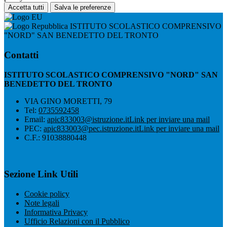
Accetta tutti
Salva le preferenze
ISTITUTO SCOLASTICO COMPRENSIVO
"NORD" SAN BENEDETTO DEL TRONTO
Contatti
ISTITUTO SCOLASTICO COMPRENSIVO "NORD" SAN
BENEDETTO DEL TRONTO
VIA GINO MORETTI, 79
Tel:
0735592458
Email:
apic833003@istruzione.it
Link per inviare una mail
PEC:
apic833003@pec.istruzione.it
Link per inviare una mail
C.F.: 91038880448
Sezione Link Utili
Cookie policy
Note legali
Informativa Privacy
Ufficio Relazioni con il Pubblico