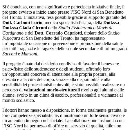
Si è concluso, con una significativa e partecipata iniziativa finale, il
progetto avviato a inizio anno presso l’ISC Nord di San Benedetto
del Tronto. L’iniziativa, resa possibile grazie al supporto gratuito del
Dott. Carboni Lucio
, medico specialista fisiatra, della
Dott.ssa
Dott.ssa Giada Cicconi
dello
Studio Fisioterapico Mavis di
Castignano
e del
Dott. Corrado Capriotti
, titolare dello
Studio
Fisiocura
di San Benedetto del Tronto, ha rappresentato
un’importante occasione di prevenzione e promozione della salute
per tutti i ragazzi e le ragazze delle scuole secondarie di primo grado
Sacconi
e
Manzoni
.
Il progetto è nato dal desiderio condiviso di favorire il benessere
psico‑fisico delle studentesse e degli studenti, offrendo loro
un’opportunità concreta di attenzione alla propria postura, alla
crescita e alla cura del corpo. Grazie alla disponibilità e alla
sensibilità dei professionisti coinvolti, è stato possibile realizzare un
percorso di
valutazioni morfo‑strutturali
rivolto agli alunni e alle
alunne, svolto in un clima di ascolto, professionalità e vicinanza al
mondo scolastico.
I dottori hanno messo a disposizione, in forma totalmente gratuita, le
loro competenze specialistiche, dimostrando un forte senso civico e
un autentico impegno nel sociale. La collaborazione instaurata con
l’ISC Nord ha permesso di offrire un servizio di qualità, utile non