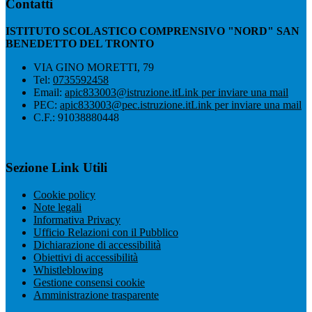
Contatti
ISTITUTO SCOLASTICO COMPRENSIVO "NORD" SAN
BENEDETTO DEL TRONTO
VIA GINO MORETTI, 79
Tel:
0735592458
Email:
apic833003@istruzione.it
Link per inviare una mail
PEC:
apic833003@pec.istruzione.it
Link per inviare una mail
C.F.: 91038880448
Sezione Link Utili
Cookie policy
Note legali
Informativa Privacy
Ufficio Relazioni con il Pubblico
Dichiarazione di accessibilità
Obiettivi di accessibilità
Whistleblowing
Gestione consensi cookie
Amministrazione trasparente