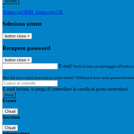
-
Entra con SPID
Entra con CIE
Seleziona utente
button close
×
Recupero password
button close
×
E-mail
Verrà inviato un messaggio all'indirizz
Non hai una e-mail associata al nome utente? Effettua il reset della password tram
E-mail inviata, si prega di controllare la casella di posta elettronica!
Errore
Chiudi
Successo
Chiudi
Informazione