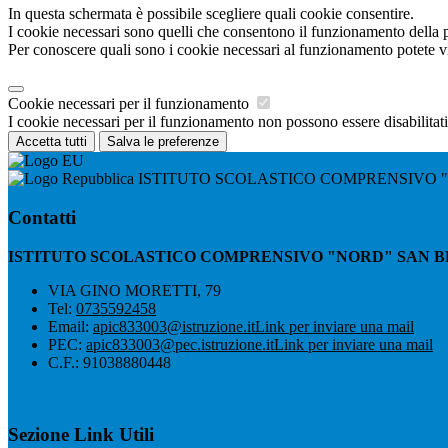
In questa schermata è possibile scegliere quali cookie consentire.
I cookie necessari sono quelli che consentono il funzionamento della pi
Per conoscere quali sono i cookie necessari al funzionamento potete v
Cookie necessari per il funzionamento
I cookie necessari per il funzionamento non possono essere disabilitati.
Accetta tutti
Salva le preferenze
ISTITUTO SCOLASTICO COMPRENSIVO 
Contatti
ISTITUTO SCOLASTICO COMPRENSIVO "NORD" SAN 
VIA GINO MORETTI, 79
Tel:
0735592458
Email:
apic833003@istruzione.it
Link per inviare una mail
PEC:
apic833003@pec.istruzione.it
Link per inviare una mail
C.F.: 91038880448
Sezione Link Utili