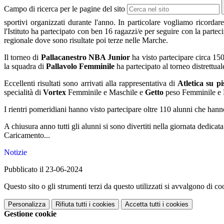
Campo di ricerca per le pagine del sito
sportivi organizzati durante l'anno. In particolare vogliamo ricordare
l'Istituto ha partecipato con ben 16 ragazzi/e per seguire con la partec
regionale dove sono risultate poi terze nelle Marche.
Il torneo di
Pallacanestro NBA Junior
ha visto partecipare circa 15
la squadra di
Pallavolo Femminile
ha partecipato al torneo distrettua
Eccellenti risultati sono arrivati alla rappresentativa di
Atletica su pi
specialità di
Vortex
Femminile e Maschile e
Getto
peso Femminile e 
I rientri pomeridiani hanno visto partecipare oltre 110 alunni che hann
A chiusura anno tutti gli alunni si sono divertiti nella giornata dedicat
Caricamento...
Notizie
Pubblicato il 23-06-2024
Questo sito o gli strumenti terzi da questo utilizzati si avvalgono di coo
Personalizza
Rifiuta tutti
i cookies
Accetta tutti
i cookies
Gestione cookie