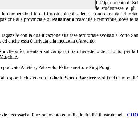
Il Dipartimento di Sc
le studentesse e gli
 le competizioni in cui i nostri piccoli atleti si sono cimentati ripor
ipazione alla provinciale di
Pallamano
maschile e femminile, dove le rag
0 ragazzi/e con la qualificazione alla fase territoriale svoltasi a Porto
le ed anche essa è arrivata alla medaglia d’argento.
sta
che si è cimentata sul campo di San Benedetto del Tronto, per la fa
Maschile.
o praticato Atletica, Pallavolo, Pallacanestro e Ping Pong.
a allo sport inclusivo con I
Giochi Senza Barriere
svolti nel Campo di A
kie necessari al funzionamento ed utili alle finalità illustrate nella
COO