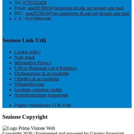
Tel:
0735592458
Email:
apic833003@istruzione.it
Link per inviare una mail
PEC:
apic833003@pec.istruzione.it
Link per inviare una mail
C.F.: 91038880448
Sezione Link Utili
Cookie policy
Note legali
Informativa Privacy
Ufficio Relazioni con il Pubblico
Dichiarazione di accessibilità
Obiettivi di accessibilità
Whistleblowing
Gestione consensi cookie
Amministrazione trasparente
Pagina visualizzata
1236
volte
Sezione Copyright
Copyright 2026 | Engineered and powered by Gruppo Spaggiari