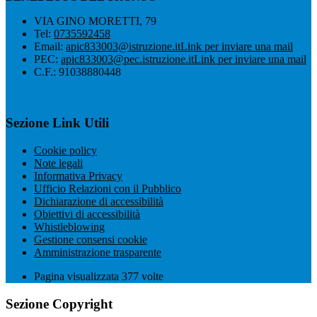
VIA GINO MORETTI, 79
Tel:
0735592458
Email:
apic833003@istruzione.it
Link per inviare una mail
PEC:
apic833003@pec.istruzione.it
Link per inviare una mail
C.F.: 91038880448
Sezione Link Utili
Cookie policy
Note legali
Informativa Privacy
Ufficio Relazioni con il Pubblico
Dichiarazione di accessibilità
Obiettivi di accessibilità
Whistleblowing
Gestione consensi cookie
Amministrazione trasparente
Pagina visualizzata
377
volte
Sezione Copyright