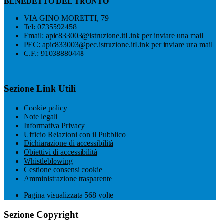
BENEDETTO DEL TRONTO
VIA GINO MORETTI, 79
Tel:
0735592458
Email:
apic833003@istruzione.it
Link per inviare una mail
PEC:
apic833003@pec.istruzione.it
Link per inviare una mail
C.F.: 91038880448
Sezione Link Utili
Cookie policy
Note legali
Informativa Privacy
Ufficio Relazioni con il Pubblico
Dichiarazione di accessibilità
Obiettivi di accessibilità
Whistleblowing
Gestione consensi cookie
Amministrazione trasparente
Pagina visualizzata
568
volte
Sezione Copyright