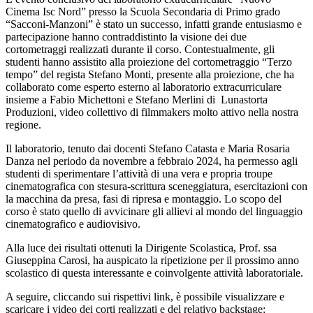
Cinema Isc Nord” presso la Scuola Secondaria di Primo grado
“Sacconi-Manzoni” è stato un successo, infatti grande entusiasmo e
partecipazione hanno contraddistinto la visione dei due
cortometraggi realizzati durante il corso. Contestualmente, gli
studenti hanno assistito alla proiezione del cortometraggio “Terzo
tempo” del regista Stefano Monti, presente alla proiezione, che ha
collaborato come esperto esterno al laboratorio extracurriculare
insieme a Fabio Michettoni e Stefano Merlini di Lunastorta
Produzioni, video collettivo di filmmakers molto attivo nella nostra
regione.
Il laboratorio, tenuto dai docenti Stefano Catasta e Maria Rosaria
Danza nel periodo da novembre a febbraio 2024, ha permesso agli
studenti di sperimentare l’attività di una vera e propria troupe
cinematografica con stesura-scrittura sceneggiatura, esercitazioni con
la macchina da presa, fasi di ripresa e montaggio. Lo scopo del
corso è stato quello di avvicinare gli allievi al mondo del linguaggio
cinematografico e audiovisivo.
Alla luce dei risultati ottenuti la Dirigente Scolastica, Prof. ssa
Giuseppina Carosi, ha auspicato la ripetizione per il prossimo anno
scolastico di questa interessante e coinvolgente attività laboratoriale.
A seguire, cliccando sui rispettivi link, è possibile visualizzare e
scaricare i video dei corti realizzati e del relativo backstage: