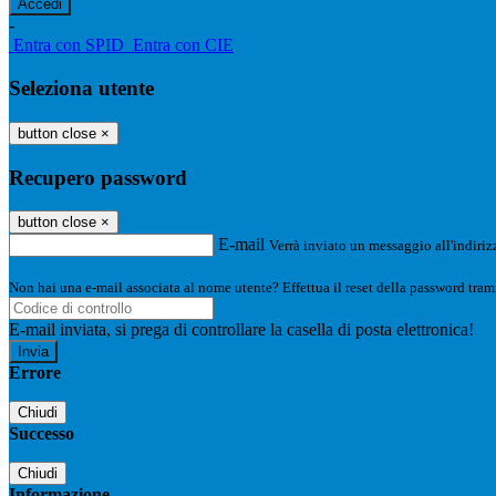
-
Entra con SPID
Entra con CIE
Seleziona utente
button close
×
Recupero password
button close
×
E-mail
Verrà inviato un messaggio all'indirizz
Non hai una e-mail associata al nome utente? Effettua il reset della password tram
E-mail inviata, si prega di controllare la casella di posta elettronica!
Errore
Chiudi
Successo
Chiudi
Informazione