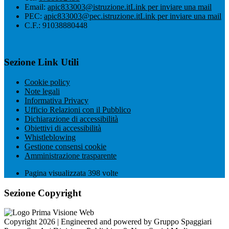
Email:
apic833003@istruzione.it
Link per inviare una mail
PEC:
apic833003@pec.istruzione.it
Link per inviare una mail
C.F.: 91038880448
Sezione Link Utili
Cookie policy
Note legali
Informativa Privacy
Ufficio Relazioni con il Pubblico
Dichiarazione di accessibilità
Obiettivi di accessibilità
Whistleblowing
Gestione consensi cookie
Amministrazione trasparente
Pagina visualizzata
398
volte
Sezione Copyright
Copyright 2026 | Engineered and powered by Gruppo Spaggiari