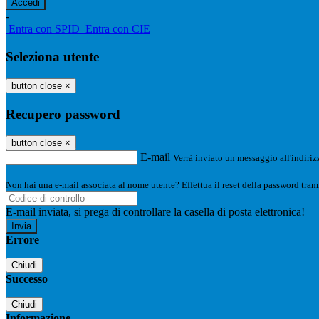
-
Entra con SPID
Entra con CIE
Seleziona utente
button close
×
Recupero password
button close
×
E-mail
Verrà inviato un messaggio all'indirizz
Non hai una e-mail associata al nome utente? Effettua il reset della password tram
E-mail inviata, si prega di controllare la casella di posta elettronica!
Errore
Chiudi
Successo
Chiudi
Informazione