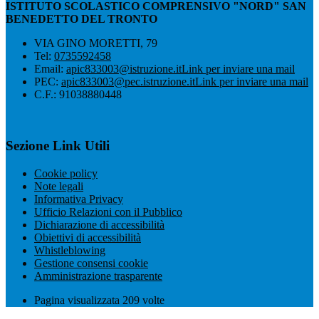
ISTITUTO SCOLASTICO COMPRENSIVO "NORD" SAN
BENEDETTO DEL TRONTO
VIA GINO MORETTI, 79
Tel:
0735592458
Email:
apic833003@istruzione.it
Link per inviare una mail
PEC:
apic833003@pec.istruzione.it
Link per inviare una mail
C.F.: 91038880448
Sezione Link Utili
Cookie policy
Note legali
Informativa Privacy
Ufficio Relazioni con il Pubblico
Dichiarazione di accessibilità
Obiettivi di accessibilità
Whistleblowing
Gestione consensi cookie
Amministrazione trasparente
Pagina visualizzata
209
volte