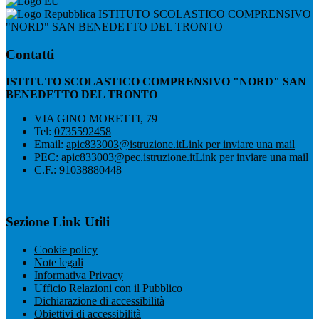
ISTITUTO SCOLASTICO COMPRENSIVO
"NORD" SAN BENEDETTO DEL TRONTO
Contatti
ISTITUTO SCOLASTICO COMPRENSIVO "NORD" SAN
BENEDETTO DEL TRONTO
VIA GINO MORETTI, 79
Tel:
0735592458
Email:
apic833003@istruzione.it
Link per inviare una mail
PEC:
apic833003@pec.istruzione.it
Link per inviare una mail
C.F.: 91038880448
Sezione Link Utili
Cookie policy
Note legali
Informativa Privacy
Ufficio Relazioni con il Pubblico
Dichiarazione di accessibilità
Obiettivi di accessibilità