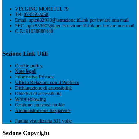
VIA GINO MORETTI, 79
Tel:
0735592458
Email:
apic833003@istruzione.it
Link per inviare una mail
PEC:
apic833003@pec.istruzione.it
Link per inviare una mail
C.F.: 91038880448
Sezione Link Utili
Cookie policy
Note legali
Informativa Privacy
Ufficio Relazioni con il Pubblico
Dichiarazione di accessibilità
Obiettivi di accessibilità
Whistleblowing
Gestione consensi cookie
Amministrazione trasparente
Pagina visualizzata
531
volte
Sezione Copyright