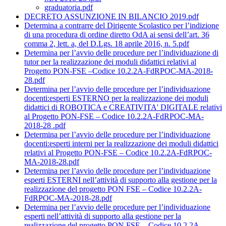
graduatoria.pdf
DECRETO ASSUNZIONE IN BILANCIO 2019.pdf
Determina a contrarre del Dirigente Scolastico per l’indizione
di una procedura di ordine diretto OdA ai sensi dell’art. 36
comma 2, lett. a, del D.Lgs. 18 aprile 2016, n. 5.pdf
Determina per l’avvio delle procedure per l’individuazione di
tutor per la realizzazione dei moduli didattici relativi al
Progetto PON-FSE –Codice 10.2.2A-FdRPOC-MA-2018-
28.pdf
Determina per l’avvio delle procedure per l’individuazione
docenti:esperti ESTERNO per la realizzazione dei moduli
didattici di ROBOTICA e CREATIVITA' DIGITALE relativi
al Progetto PON-FSE – Codice 10.2.2A-FdRPOC-MA-
2018-28 .pdf
Determina per l’avvio delle procedure per l’individuazione
docenti:esperti interni per la realizzazione dei moduli didattici
relativi al Progetto PON-FSE – Codice 10.2.2A-FdRPOC-
MA-2018-28.pdf
Determina per l’avvio delle procedure per l’individuazione
esperti ESTERNI nell’attività di supporto alla gestione per la
realizzazione del progetto PON FSE – Codice 10.2.2A-
FdRPOC-MA-2018-28.pdf
Determina per l’avvio delle procedure per l’individuazione
esperti nell’attività di supporto alla gestione per la
realizzazione del progetto PON FSE – Codice 10.2.2A-