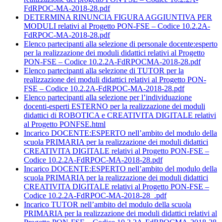
FdRPOC-MA-2018-28.pdf
DETERMINA RINUNCIA FIGURA AGGIUNTIVA PER
MODULI relativi al Progetto PON-FSE – Codice 10.2.2A-
FdRPOC-MA-2018-28.pdf
Elenco partecipanti alla selezione di personale docente:esperto
per la realizzazione dei moduli didattici relativi al Progetto
PON-FSE – Codice 10.2.2A-FdRPOCMA-2018-28.pdf
Elenco partecipanti alla selezione di TUTOR per la
realizzazione dei moduli didattici relativi al Progetto PON-
FSE – Codice 10.2.2A-FdRPOC-MA-2018-28.pdf
Elenco partecipanti alla selezione per l’individuazione
docenti-esperti ESTERNO per la realizzazione dei moduli
didattici di ROBOTICA e CREATIVITA DIGITALE relativi
al Progetto PONFSE.html
Incarico DOCENTE:ESPERTO nell’ambito del modulo della
scuola PRIMARIA per la realizzazione dei moduli didattici
CREATIVITA DIGITALE relativi al Progetto PON-FSE –
Codice 10.2.2A-FdRPOC-MA-2018-28.pdf
Incarico DOCENTE:ESPERTO nell’ambito del modulo della
scuola PRIMARIA per la realizzazione dei moduli didattici
CREATIVITA DIGITALE relativi al Progetto PON-FSE –
Codice 10.2.2A-FdRPOC-MA-2018-28_.pdf
Incarico TUTOR nell’ambito del modulo della scuola
PRIMARIA per la realizzazione dei moduli didattici relativi al