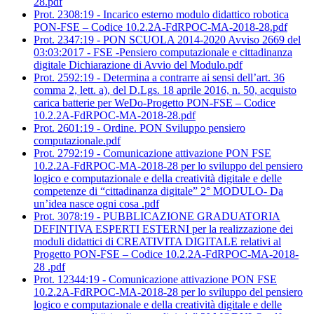
28.pdf
Prot. 2308:19 - Incarico esterno modulo didattico robotica
PON-FSE – Codice 10.2.2A-FdRPOC-MA-2018-28.pdf
Prot. 2347:19 - PON SCUOLA 2014-2020 Avviso 2669 del
03:03:2017 - FSE -Pensiero computazionale e cittadinanza
digitale Dichiarazione di Avvio del Modulo.pdf
Prot. 2592:19 - Determina a contrarre ai sensi dell’art. 36
comma 2, lett. a), del D.Lgs. 18 aprile 2016, n. 50, acquisto
carica batterie per WeDo-Progetto PON-FSE – Codice
10.2.2A-FdRPOC-MA-2018-28.pdf
Prot. 2601:19 - Ordine. PON Sviluppo pensiero
computazionale.pdf
Prot. 2792:19 - Comunicazione attivazione PON FSE
10.2.2A-FdRPOC-MA-2018-28 per lo sviluppo del pensiero
logico e computazionale e della creatività digitale e delle
competenze di “cittadinanza digitale” 2° MODULO- Da
un’idea nasce ogni cosa .pdf
Prot. 3078:19 - PUBBLICAZIONE GRADUATORIA
DEFINTIVA ESPERTI ESTERNI per la realizzazione dei
moduli didattici di CREATIVITA DIGITALE relativi al
Progetto PON-FSE – Codice 10.2.2A-FdRPOC-MA-2018-
28 .pdf
Prot. 12344:19 - Comunicazione attivazione PON FSE
10.2.2A-FdRPOC-MA-2018-28 per lo sviluppo del pensiero
logico e computazionale e della creatività digitale e delle