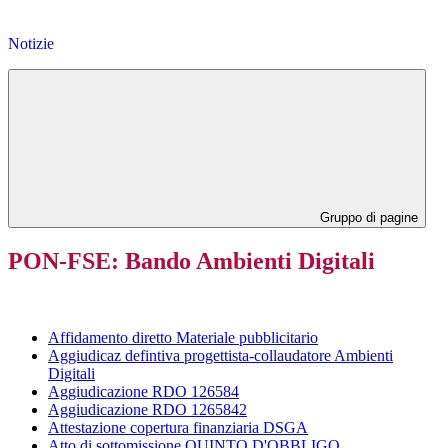
Notizie
Gruppo di pagine
PON-FSE: Bando Ambienti Digitali
Affidamento diretto Materiale pubblicitario
Aggiudicaz defintiva progettista-collaudatore Ambienti
Digitali
Aggiudicazione RDO 126584
Aggiudicazione RDO 1265842
Attestazione copertura finanziaria DSGA
Atto di sottomissione QUINTO D'OBBLIGO