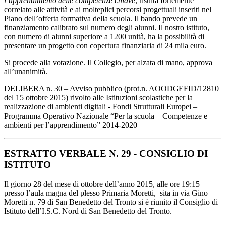
l’apprendimento delle competenze chiave
, risulta fortemente
correlato alle attività e ai molteplici percorsi progettuali inseriti nel
Piano dell’offerta formativa della scuola. Il bando prevede un
finanziamento calibrato sul numero degli alunni. Il nostro istituto,
con numero di alunni superiore a 1200 unità, ha la possibilità di
presentare un progetto con copertura finanziaria di 24 mila euro.
Si procede alla votazione. Il Collegio, per alzata di mano, approva
all’unanimità.
DELIBERA n. 30 – Avviso pubblico (prot.n. AOODGEFID/12810
del 15 ottobre 2015) rivolto alle Istituzioni scolastiche per la
realizzazione di ambienti digitali - Fondi Strutturali Europei –
Programma Operativo Nazionale “Per la scuola – Competenze e
ambienti per l’apprendimento” 2014-2020
ESTRATTO VERBALE N. 29 - CONSIGLIO DI
ISTITUTO
Il giorno 28 del mese di ottobre dell’anno 2015, alle ore 19:15
presso l’aula magna del plesso Primaria Moretti, sita in via Gino
Moretti n. 79 di San Benedetto del Tronto si è riunito il Consiglio di
Istituto dell’I.S.C. Nord di San Benedetto del Tronto.