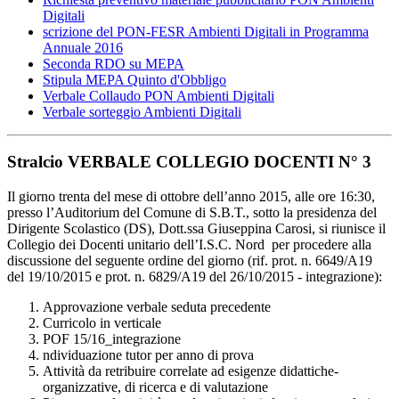
Digitali
scrizione del PON-FESR Ambienti Digitali in Programma
Annuale 2016
Seconda RDO su MEPA
Stipula MEPA Quinto d'Obbligo
Verbale Collaudo PON Ambienti Digitali
Verbale sorteggio Ambienti Digitali
Stralcio VERBALE COLLEGIO DOCENTI N° 3
Il giorno trenta del mese di ottobre dell’anno 2015, alle ore 16:30,
presso l’Auditorium del Comune di S.B.T., sotto la presidenza del
Dirigente Scolastico (DS), Dott.ssa Giuseppina Carosi, si riunisce il
Collegio dei Docenti unitario dell’I.S.C. Nord per procedere alla
discussione del seguente ordine del giorno (rif. prot. n.
6649/A19
del 19/10/2015 e
prot. n.
6829/A19 del 26/10/2015 - integrazione):
Approvazione verbale seduta precedente
Curricolo in verticale
POF 15/16_integrazione
ndividuazione tutor per anno di prova
Attività da retribuire correlate ad esigenze didattiche-
organizzative, di ricerca e di valutazione