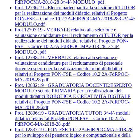
FdRPOCMA-2018-28 3^-4^ MODULO .pdf
Prot. 12796:19 - Elenco partecipanti alla selezione di TUTOR
per la realizzazione dei moduli didattici relativi al Progetto
PON-FSE – Codice 10.2.2A-FdRPOC-MA-2018-283 -3^-4^
MODULO.pdf
Prot.12797:19 - VERBALE relativo alla selezione e
valutazione candidature per il reclutamento di TUTOR per la
realizzazione dei moduli didattici relativi al Progetto PON-
FSE – Codice 10.2.2A-FdRPOC-MA2018-28- 3^-4^
MODULO .pdf
Prot. 12798:19 - VERBALE relativo alla selezione e
valutazione candidature per il reclutamento di personale
docente:esperto per la realizzazione dei moduli didattici
relativi al Progetto PON-FSE – Codice 10.2.2A-FdRPOC-
MA-2018-28.pdf
Prot. 12832:19 - GRADUATORIA DOCENTE:ESPERTO
MODULO scuola PRIMARIA per la realizzazione dei
moduli didattici ROBOTICA E CREATIVITA DIGITALE
relativi al Progetto PON-FSE – Codice 10.2.2A-FdRPOC-
MA-2018-28.pdf
Prot. 12836:19 - GRADUATORIA TUTOR 3^-4^ moduli
didattici relativi al Progetto PON-FSE – Codice 10.2.2A-
FdRPOC-MA-2018-28 .pdf
Prot. 12837:19 - PON FSE 10.2.2A-FdRPOC-MA-2018-28
per lo sviluppo del pensiero logico e computazionale e della