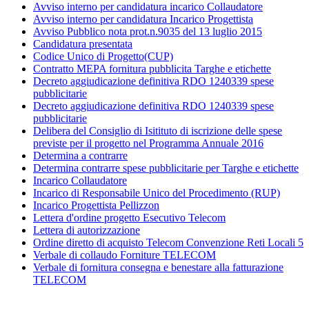
Avviso interno per candidatura incarico Collaudatore
Avviso interno per candidatura Incarico Progettista
Avviso Pubblico nota prot.n.9035 del 13 luglio 2015
Candidatura presentata
Codice Unico di Progetto(CUP)
Contratto MEPA fornitura pubblicita Targhe e etichette
Decreto aggiudicazione definitiva RDO 1240339 spese
pubblicitarie
Decreto aggiudicazione definitiva RDO 1240339 spese
pubblicitarie
Delibera del Consiglio di Isitituto di iscrizione delle spese
previste per il progetto nel Programma Annuale 2016
Determina a contrarre
Determina contrarre spese pubblicitarie per Targhe e etichette
Incarico Collaudatore
Incarico di Responsabile Unico del Procedimento (RUP)
Incarico Progettista Pellizzon
Lettera d'ordine progetto Esecutivo Telecom
Lettera di autorizzazione
Ordine diretto di acquisto Telecom Convenzione Reti Locali 5
Verbale di collaudo Forniture TELECOM
Verbale di fornitura consegna e benestare alla fatturazione
TELECOM