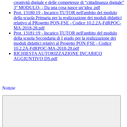
creatività digitale e delle competenze di “cittadinanza digitale”
3° MODULO- - Da una cosa nasce un’idea .pdf
Prot. 13180:19 - Incarico TUTOR nell'ambito del modulo
della scuola Primaria per la realizzazione dei moduli didattici
relativo al PRogetto PON-FSE - Codice 10.2.2A-FdRPOC-
MA-2018-28.pdf
Prot. 13181:19 - Incarico TUTOR nell'ambito del modulo
della scuola Secondaria di I grado per la realizzazione dei
moduli didattici relativi al Progetto PON-FSE - Codice
10.2.2A-FdRPOC-MA-2018-28.pdf
RICHIESTA AUTORIZZAZIONE INCARICO
AGGIUNTIVO DS.pdf
Notizie