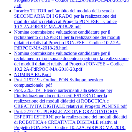
Progetto PON-FSE – Codice 10.2.2A-FdRPOCMA-2018-28
.pdf
Incarico TUTOR nell’ambito del modulo della scuola
SECONDARIA DI I GRADO per la realizzazione dei
moduli didattici relativi al Progetto PON-FSE – Codice
10.2.2A-FdRPOCMA-2018-28.pdf
Nomina commissione valutazione candidature per il
reclutamento di ESPERTI per la realizzazione dei moduli
didattici relativi al Progetto PON-FSE – Codice 10.2.2A-
FdRPOC-MA-2018-28.html
Nomina commissione valutazione candidature per il
reclutamento di personale docente:esperto per la realizzazione
dei moduli didattici relativi al Progetto PON-FSE – Codice
10.2.2A-FdRPOC-MA-2018-28.pdf
NOMINA RUP.pdf
Prot. 2197:19 - Ordine. PON Sviluppo pensiero
computazionale .pdf
Prot. 2263-19 - Elenco partecipanti alla selezione per
l’individuazione docenti-esperti ESTERNO per la
realizzazione dei moduli didattici di ROBOTICA e
CREATIVITA DIGITALE relativi al Progetto PONFSE.pdf
Prot. 2277:19 - PUBBLICAZIONE GRADUATORIA
ESPERTI ESTERNI per la realizzazione dei moduli didattici
di ROBOTICA e CREATIVITA DIGITALE relativi al
Progetto PON-FSE – Codice 10.2.2A-FdRPOC-MA-2018-