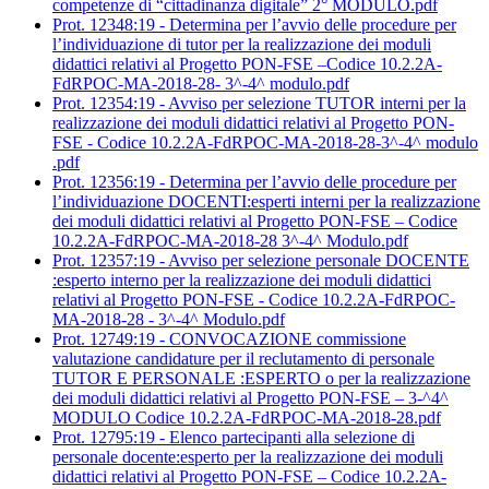
competenze di “cittadinanza digitale” 2° MODULO.pdf
Prot. 12348:19 - Determina per l’avvio delle procedure per
l’individuazione di tutor per la realizzazione dei moduli
didattici relativi al Progetto PON-FSE –Codice 10.2.2A-
FdRPOC-MA-2018-28- 3^-4^ modulo.pdf
Prot. 12354:19 - Avviso per selezione TUTOR interni per la
realizzazione dei moduli didattici relativi al Progetto PON-
FSE - Codice 10.2.2A-FdRPOC-MA-2018-28-3^-4^ modulo
.pdf
Prot. 12356:19 - Determina per l’avvio delle procedure per
l’individuazione DOCENTI:esperti interni per la realizzazione
dei moduli didattici relativi al Progetto PON-FSE – Codice
10.2.2A-FdRPOC-MA-2018-28 3^-4^ Modulo.pdf
Prot. 12357:19 - Avviso per selezione personale DOCENTE
:esperto interno per la realizzazione dei moduli didattici
relativi al Progetto PON-FSE - Codice 10.2.2A-FdRPOC-
MA-2018-28 - 3^-4^ Modulo.pdf
Prot. 12749:19 - CONVOCAZIONE commissione
valutazione candidature per il reclutamento di personale
TUTOR E PERSONALE :ESPERTO o per la realizzazione
dei moduli didattici relativi al Progetto PON-FSE – 3-^4^
MODULO Codice 10.2.2A-FdRPOC-MA-2018-28.pdf
Prot. 12795:19 - Elenco partecipanti alla selezione di
personale docente:esperto per la realizzazione dei moduli
didattici relativi al Progetto PON-FSE – Codice 10.2.2A-