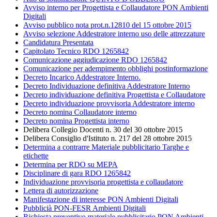
Avviso interno per Progettista e Collaudatore PON Ambienti
Digitali
Avviso pubblico nota prot.n.12810 del 15 ottobre 2015
Avviso selezione Addestratore interno uso delle attrezzature
Candidatura Presentata
Capitolato Tecnico RDO 1265842
Comunicazione aggiudicazione RDO 1265842
Comunicazione per adempimento obblighi postinformazione
Decreto Incarico Addestratore Interno.
Decreto Individuazione definitiva Addestratore Interno
Decreto individuazione definitiva Progettista e Collaudatore
Decreto individuazione provvisoria Addestratore interno
Decreto nomina Collaudatore interno
Decreto nomina Progettista interno
Delibera Collegio Docenti n. 30 del 30 ottobre 2015
Delibera Consiglio d'Istituto n. 217 del 28 ottobre 2015
Determina a contrarre Materiale pubblicitario Targhe e
etichette
Determina per RDO su MEPA
Disciplinare di gara RDO 1265842
Individuazione provvisoria progettista e collaudatore
Lettera di autorizzazione
Manifestazione di interesse PON Ambienti Digitali
Pubblicià PON-FESR Ambienti Digitali
Richiesta preventivo materiale pubblicitario PON Ambienti