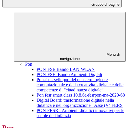
Gruppo di pagine
Menu di
navigazione
Pon
PON-FSE Bando LAN-WLAN
PON-FSE: Bando Ambienti Digitali
Pon-fse - sviluppo del pensiero logico e
computazionale e della creativita’ digitale e delle
competenze di “cittadinanza digitale”
Pon fesr smart class 10.8.6a-fesrpon-ma-2020-68
Digital Board: trasformazione digitale nella
didattica e nell'organizzazione - Asse (V) FERS
PON FESR - Ambienti didattici innovativi per le
scuole dell'infanzia
Pon