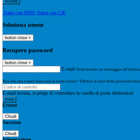
-
Entra con SPID
Entra con CIE
Seleziona utente
button close
×
Recupero password
button close
×
E-mail
Verrà inviato un messaggio all'indirizz
Non hai una e-mail associata al nome utente? Effettua il reset della password tram
E-mail inviata, si prega di controllare la casella di posta elettronica!
Errore
Chiudi
Successo
Chiudi
Informazione