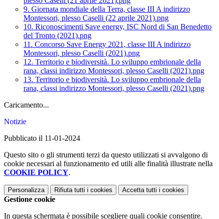
plesso Caselli (21 aprile 2021).png
9. Giornata mondiale della Terra, classe III A indirizzo
Montessori, plesso Caselli (22 aprile 2021).png
10. Riconoscimenti Save energy, ISC Nord di San Benedetto
del Tronto (2021).png
11. Concorso Save Energy 2021, classe III A indirizzo
Montessori, plesso Caselli (2021).png
12. Territorio e biodiversità. Lo sviluppo embrionale della
rana, classi indirizzo Montessori, plesso Caselli (2021).png
13. Territorio e biodiversità. Lo sviluppo embrionale della
rana, classi indirizzo Montessori, plesso Caselli (2021).png
Caricamento...
Notizie
Pubblicato il 11-01-2024
Questo sito o gli strumenti terzi da questo utilizzati si avvalgono di
cookie necessari al funzionamento ed utili alle finalità illustrate nella
COOKIE POLICY
.
Personalizza
Rifiuta tutti
i cookies
Accetta tutti
i cookies
Gestione cookie
In questa schermata è possibile scegliere quali cookie consentire.