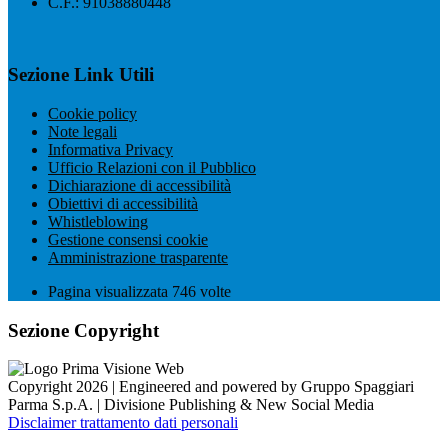
C.F.: 91038880448
Sezione Link Utili
Cookie policy
Note legali
Informativa Privacy
Ufficio Relazioni con il Pubblico
Dichiarazione di accessibilità
Obiettivi di accessibilità
Whistleblowing
Gestione consensi cookie
Amministrazione trasparente
Pagina visualizzata
746
volte
Sezione Copyright
Copyright 2026 | Engineered and powered by Gruppo Spaggiari
Parma S.p.A. | Divisione Publishing & New Social Media
Disclaimer trattamento dati personali