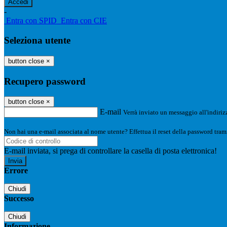
-
Entra con SPID
Entra con CIE
Seleziona utente
button close
×
Recupero password
button close
×
E-mail
Verrà inviato un messaggio all'indirizz
Non hai una e-mail associata al nome utente? Effettua il reset della password tram
E-mail inviata, si prega di controllare la casella di posta elettronica!
Errore
Chiudi
Successo
Chiudi
Informazione