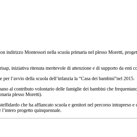
 con indirizzo Montessori nella scuola primaria nel plesso Moretti, proge
risap
, iniziativa ritenuta meritevole di attenzione e di supporto da enti
e per l’avvio della scuola dell’infanzia la “Casa dei bambini”nel 2015.
mmano al
contributo volontario delle famiglie
dei bambini che frequentano l
imaria plesso Moretti).
fidardo che ha affiancato scuola e genitori nel percorso intrapreso e che
er l’intero progetto quinquennale.