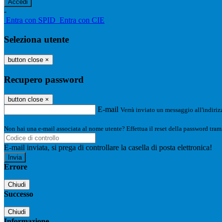
-
Entra con SPID
Entra con CIE
Seleziona utente
button close
×
Recupero password
button close
×
E-mail
Verrà inviato un messaggio all'indirizz
Non hai una e-mail associata al nome utente? Effettua il reset della password tram
E-mail inviata, si prega di controllare la casella di posta elettronica!
Errore
Chiudi
Successo
Chiudi
Informazione