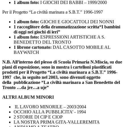
1 album foto:
I GIOCHI DEI BABBI – 1999/2000
Per il Progetto “La civiltà marinara a S.B.T.” 1996-1997
1 album foto:
GIOCHI E GIOCATTOLI DEI NONNI
1 raccoglitore della drammatizzazione scritta“I bambini
di oggi nei giochi di ieri”
1 album foto:
ESPRESSIONI ARTISTICHE A S.
BENEDETTO DEL TRONTO
1 librone cartonato:
DAL CASOTTO MOBILE AL
BAYWATCH
N.B. All’interno del plesso di Scuola Primaria N.Miscia, su due
piani di esposizione, sono in mostra i cartelloni plastificati
prodotti per il
Progetto “La civiltà marinara a S.B.T.” 1996-
1997
che, in seguito nel 2003, sono divenuti oggetto
della
pubblicazione “La civiltà marinara a San Benedetto del
Tronto …da jre…a uje”
ALTRI ALBUM MINORI
IL LAVORO MINORILE – 2003/2004
OCCHIO ALLA PUBBLICITA’ - 1994
2 STORIE DI CIP E CIOP
LA NOSTRA PRIMA GITA-VALLEREMITA