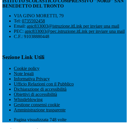
ISTITUTO SCOLASTICO COMPRENSIVO "NORD" SAN
BENEDETTO DEL TRONTO
VIA GINO MORETTI, 79
Tel:
0735592458
Email:
apic833003@istruzione.it
Link per inviare una mail
PEC:
apic833003@pec.istruzione.it
Link per inviare una mail
C.F.: 91038880448
Sezione Link Utili
Cookie policy
Note legali
Informativa Privacy
Ufficio Relazioni con il Pubblico
Dichiarazione di accessibilità
Obiettivi di accessibilità
Whistleblowing
Gestione consensi cookie
Amministrazione trasparente
Pagina visualizzata
748
volte