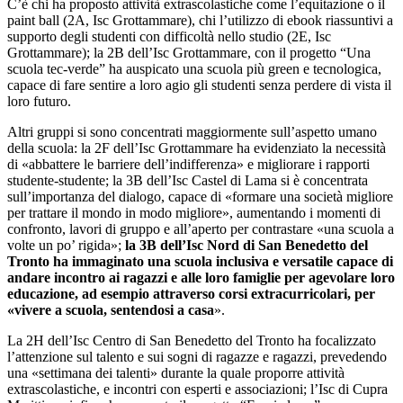
C’è chi ha proposto attività extrascolastiche come l’equitazione o il
paint ball (2A, Isc Grottammare), chi l’utilizzo di ebook riassuntivi a
supporto degli studenti con difficoltà nello studio (2E, Isc
Grottammare); la 2B dell’Isc Grottammare, con il progetto “Una
scuola tec-verde” ha auspicato una scuola più green e tecnologica,
capace di fare sentire a loro agio gli studenti senza perdere di vista il
loro futuro.
Altri gruppi si sono concentrati maggiormente sull’aspetto umano
della scuola: la 2F dell’Isc Grottammare ha evidenziato la necessità
di «abbattere le barriere dell’indifferenza» e migliorare i rapporti
studente-studente; la 3B dell’Isc Castel di Lama si è concentrata
sull’importanza del dialogo, capace di «formare una società migliore
per trattare il mondo in modo migliore», aumentando i momenti di
confronto, lavori di gruppo e all’aperto per contrastare «una scuola a
volte un po’ rigida»;
la 3B dell’Isc Nord di San Benedetto del
Tronto ha immaginato una scuola inclusiva e versatile capace di
andare incontro ai ragazzi e alle loro famiglie per agevolare loro
educazione, ad esempio attraverso corsi extracurricolari, per
«vivere a scuola, sentendosi a casa
».
La 2H dell’Isc Centro di San Benedetto del Tronto ha focalizzato
l’attenzione sul talento e sui sogni di ragazze e ragazzi, prevedendo
una «settimana dei talenti» durante la quale proporre attività
extrascolastiche, e incontri con esperti e associazioni; l’Isc di Cupra