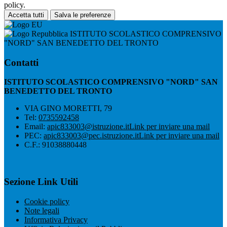
policy.
Accetta tutti
Salva le preferenze
ISTITUTO SCOLASTICO COMPRENSIVO
"NORD" SAN BENEDETTO DEL TRONTO
Contatti
ISTITUTO SCOLASTICO COMPRENSIVO "NORD" SAN
BENEDETTO DEL TRONTO
VIA GINO MORETTI, 79
Tel:
0735592458
Email:
apic833003@istruzione.it
Link per inviare una mail
PEC:
apic833003@pec.istruzione.it
Link per inviare una mail
C.F.: 91038880448
Sezione Link Utili
Cookie policy
Note legali
Informativa Privacy