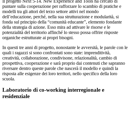
Il
progetto
Next 5-14. New Experience and Tools
ha cercato di
puntare sulla cooperazione per rafforzare lo scambio di pratiche e
modelli tra gli attori del terzo settore attivi nel mondo
dell’educazione,
perché,
nella sua strutturazione e modularità,
si
fonda sul principio della “comunità educante”,
elemento fondante
della strategia di azione. Esso mira ad attivare le risorse e le
potenzialità del territorio affinché lo stesso possa offrire risposte
organiche estrutturate ai propri bisogni.
In questi tre anni di progetto, nonostante le avversità,
le
parole con le
quali i ragazzi si sono confrontati sono state:
imprenditività,
creatività, collaborazione,
condivisone, relazionalità, cambio di
prospettiva, cooperazione e sarà proprio dai contenuti che sapranno
riversare dentro queste parole che nascerà il modello e q
uindi la
risposta alle esigenze dei loro territori, nello specifico della loro
scuola.
Laboratorio di co-working interregionale e
residenziale