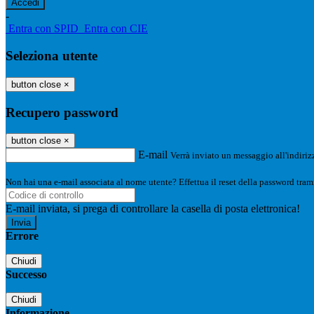
-
Entra con SPID
Entra con CIE
Seleziona utente
button close
×
Recupero password
button close
×
E-mail
Verrà inviato un messaggio all'indirizz
Non hai una e-mail associata al nome utente? Effettua il reset della password tram
E-mail inviata, si prega di controllare la casella di posta elettronica!
Errore
Chiudi
Successo
Chiudi
Informazione