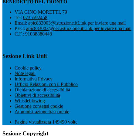
BENEDETTO DEL TRONTO
VIA GINO MORETTI, 79
Tel:
0735592458
Email:
apic833003@istruzione.it
Link per inviare una mail
PEC:
apic833003@pec.istruzione.it
Link per inviare una mail
C.F.: 91038880448
Sezione Link Utili
Cookie policy
Note legali
Informativa Privacy
Ufficio Relazioni con il Pubblico
Dichiarazione di accessibilità
Obiettivi di accessibilità
Whistleblowing
Gestione consensi cookie
Amministrazione trasparente
Pagina visualizzata
149490
volte
Sezione Copyright