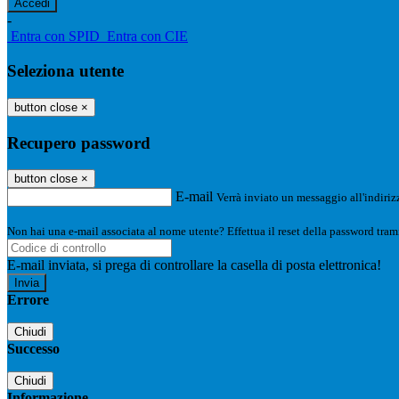
-
Entra con SPID
Entra con CIE
Seleziona utente
button close
×
Recupero password
button close
×
E-mail
Verrà inviato un messaggio all'indirizz
Non hai una e-mail associata al nome utente? Effettua il reset della password tram
E-mail inviata, si prega di controllare la casella di posta elettronica!
Errore
Chiudi
Successo
Chiudi
Informazione